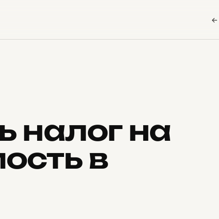
←
 налог на
ость в