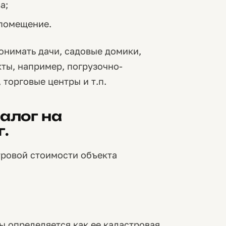
а;
 помещение.
онимать дачи, садовые домики,
ты, например, погрузочно-
 торговые центры и т.п.
алог на
.
тровой стоимости объекта
ы определяется как ее кадастровая