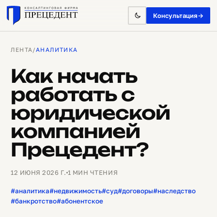
Консультация
→
ЛЕНТА
/
АНАЛИТИКА
Как начать
работать с
юридической
компанией
Прецедент?
12 ИЮНЯ 2026 Г.
1 МИН ЧТЕНИЯ
#аналитика
#недвижимость
#суд
#договоры
#наследство
#банкротство
#абонентское