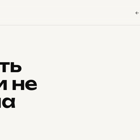
←
ть
и не
на