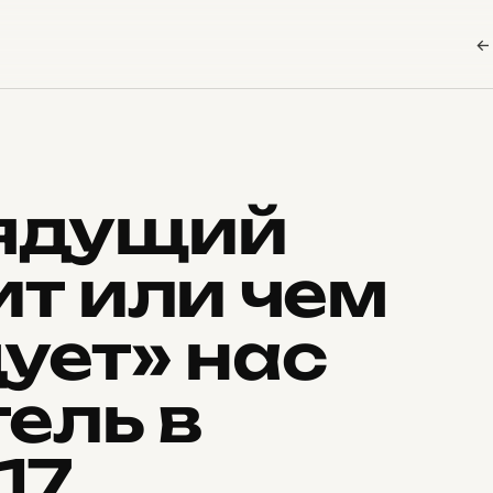
←
рядущий
ит или чем
ует» нас
ель в
17