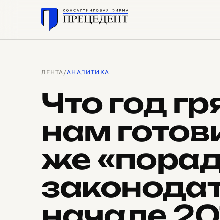
ЛЕНТА
/
АНАЛИТИКА
Что год г
нам готов
же «порад
законодат
начале 20