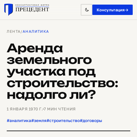
Консультация
→
ЛЕНТА
/
АНАЛИТИКА
Аренда
земельного
участка под
строительство:
надолго ли?
1 ЯНВАРЯ 1970 Г.
7 МИН ЧТЕНИЯ
#аналитика
#земля
#строительство
#договоры