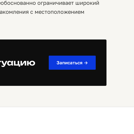
необоснованно ограничивает широкий
накомления с местоположением
туацию
Записаться →