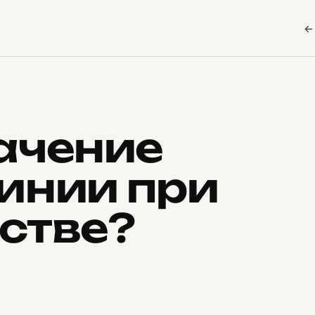
←
ачение
инии при
стве?