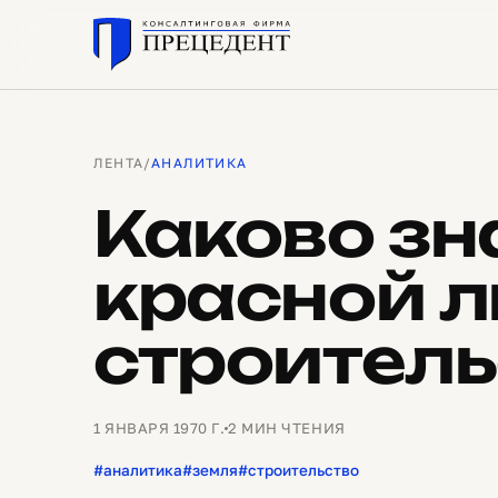
ЛЕНТА
/
АНАЛИТИКА
Каково зн
красной л
строитель
1 ЯНВАРЯ 1970 Г.
2 МИН ЧТЕНИЯ
#аналитика
#земля
#строительство