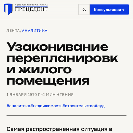
Консультация
→
ЛЕНТА
/
АНАЛИТИКА
Узаконивание
перепланировк
и жилого
помещения
1 ЯНВАРЯ 1970 Г.
2 МИН ЧТЕНИЯ
#аналитика
#недвижимость
#строительство
#суд
Самая распространенная ситуация в