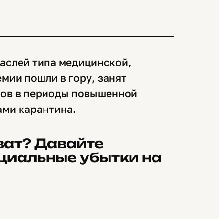
раслей типа медицинской,
мии пошли в гору, занят
ков в периоды повышенной
ами карантина.
оват? Давайте
циальные убытки на