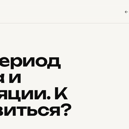
←
период
 и
ции. К
виться?