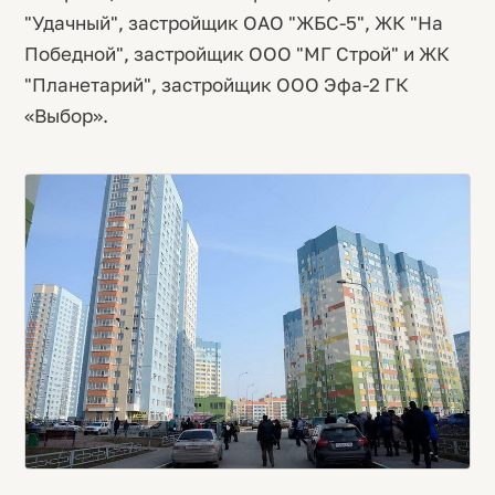
"Удачный", застройщик ОАО "ЖБС-5", ЖК "На
Победной", застройщик ООО "МГ Строй" и ЖК
"Планетарий", застройщик ООО Эфа-2 ГК
«Выбор».