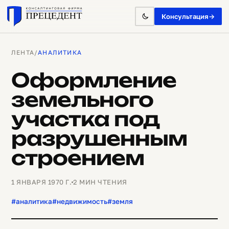
Консультация
→
ЛЕНТА
/
АНАЛИТИКА
Оформление
земельного
участка под
разрушенным
строением
1 ЯНВАРЯ 1970 Г.
2 МИН ЧТЕНИЯ
#аналитика
#недвижимость
#земля