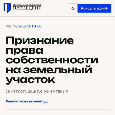
Консультация
→
ЛЕНТА
/
АНАЛИТИКА
Признание
права
собственности
на земельный
участок
29 АВГУСТА 2016 Г.
3 МИН ЧТЕНИЯ
#аналитика
#земля
#суд