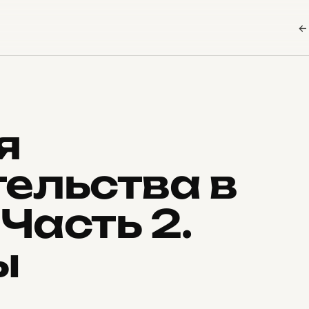
←
я
ельства в
 Часть 2.
ы