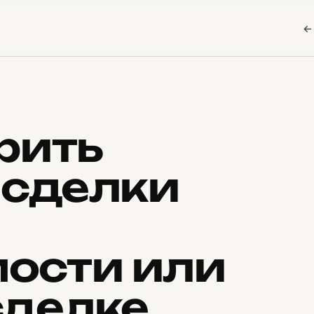
←
рить
 сделки
ости или
сделке