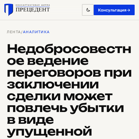
Консультация
→
ЛЕНТА
/
АНАЛИТИКА
Недобросовестн
ое ведение
переговоров при
заключении
сделки может
повлечь убытки
в виде
упущенной