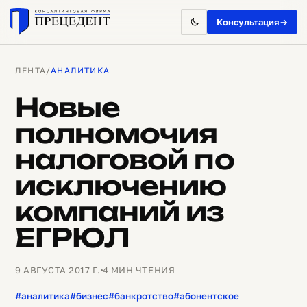
Консультация
→
ЛЕНТА
/
АНАЛИТИКА
Новые
полномочия
налоговой по
исключению
компаний из
ЕГРЮЛ
9 АВГУСТА 2017 Г.
4 МИН ЧТЕНИЯ
#аналитика
#бизнес
#банкротство
#абонентское