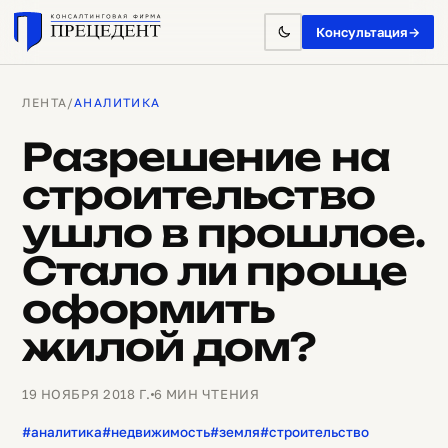
Консультация
→
ЛЕНТА
/
АНАЛИТИКА
Разрешение на
строительство
ушло в прошлое.
Стало ли проще
оформить
жилой дом?
19 НОЯБРЯ 2018 Г.
6 МИН ЧТЕНИЯ
#аналитика
#недвижимость
#земля
#строительство