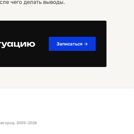
сле чего делать выводы.
туацию
Записаться →
овгород, 2005—2026