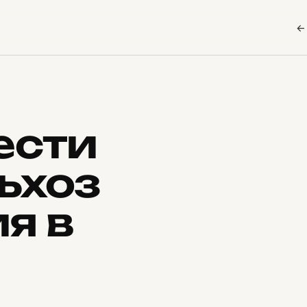
←
ести
ьхоз
я в