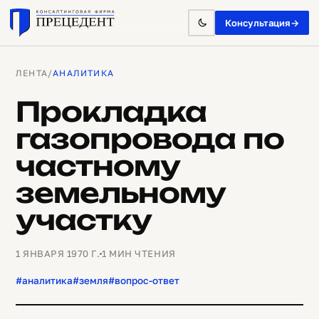
Консультация
→
ЛЕНТА
/
АНАЛИТИКА
Прокладка
газопровода по
частному
земельному
участку
1 ЯНВАРЯ 1970 Г.
1 МИН ЧТЕНИЯ
#аналитика
#земля
#вопрос-ответ