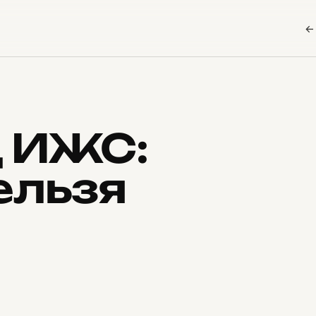
←
д ИЖС:
ельзя