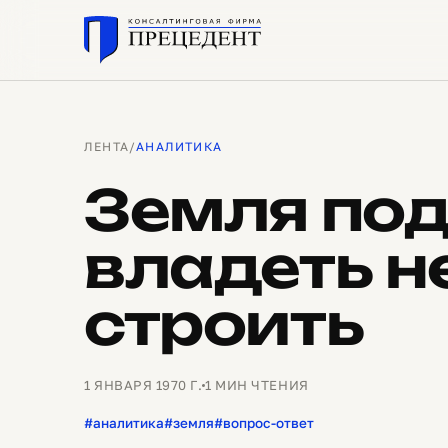
ЛЕНТА
/
АНАЛИТИКА
Земля по
владеть н
строить
1 ЯНВАРЯ 1970 Г.
1 МИН ЧТЕНИЯ
#аналитика
#земля
#вопрос-ответ