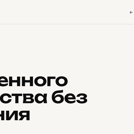
←
енного
ства без
ния