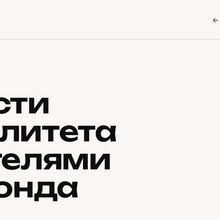
←
сти
литета
телями
онда