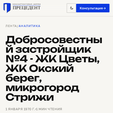
Консультация
→
ЛЕНТА
/
АНАЛИТИКА
Добросовестны
й застройщик
№4 - ЖК Цветы,
ЖК Окский
берег,
микрогород
Стрижи
1 ЯНВАРЯ 1970 Г.
1 МИН ЧТЕНИЯ