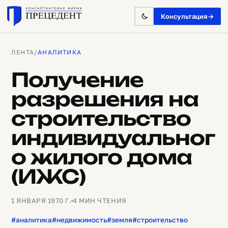
Консультация
→
ЛЕНТА
/
АНАЛИТИКА
Получение
разрешения на
строительство
индивидуальног
о жилого дома
(ИЖС)
1 ЯНВАРЯ 1970 Г.
4 МИН ЧТЕНИЯ
#аналитика
#недвижимость
#земля
#строительство